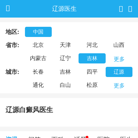
辽源医生
地区:
中国
省市:
北京
天津
河北
山西
内蒙古
辽宁
吉林
更多
城市:
长春
吉林
四平
辽源
通化
白山
松原
更多
辽源白癜风医生