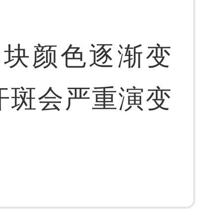
一块颜色逐渐变
汗斑会严重演变