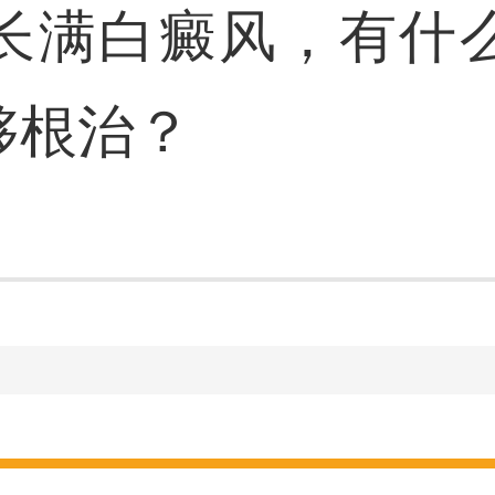
长满白癜风，有什
够根治？