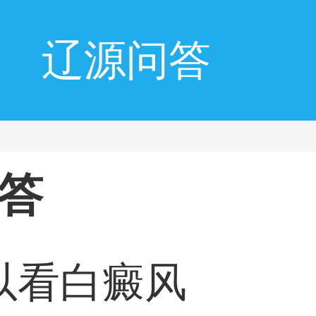
辽源问答
答
以看白癜风