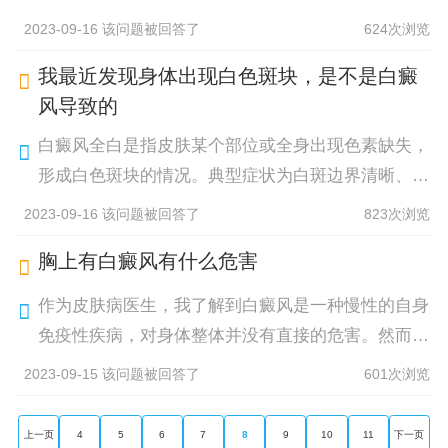
度和医院等因素而有所差异。通常来说，药物治疗每
2023-09-16 该问题被回答了
624次浏览
月的费用会在几百元至上千元
我最近发现身体出现白色斑块，是不是白癜
风导致的
白癜风全白是指皮肤某个部位或全身出现色素缺失，
形成白色斑块的情况。典型症状为白斑边界清晰、无
毛发和感觉异常。白癜风是一种自身免疫性疾病，尚
2023-09-16 该问题被回答了
823次浏览
无明确的病因。患者可以通过
胸上有白癜风有什么危害
作为皮肤病医生，我了解到白癜风是一种慢性的自身
免疫性疾病，对身体整体并没有直接的危害。然而，
该病可能对患者的心理状态和社交生活产生负面影
2023-09-15 该问题被回答了
601次浏览
响。患者常常因为白斑引起的外貌
上一页
4
5
6
7
8
9
10
11
下一页