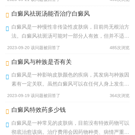
种复杂的自身免疫性疾病，其发病
白癜风祛斑汤能否治疗白癜风
白癜风是一种慢性非传染性皮肤病，目前尚无根治方
法。白癜风祛斑汤可能对一部分人有效，但并不适用
于所有患者。建议患者积极就医，遵循医生的治疗方
2023-09-20 该问题被回答了
485次浏览
案，综合采用药物治疗、光疗等综
白癜风与种族是否有关
白癜风是一种影响皮肤颜色的疾病，其发病与种族因
素有一定关联。虽然白癜风可以在任何人身上发生，
但患病率在不同种族之间存在差异。据研究表明，白
2023-09-19 该问题被回答了
364次浏览
人患白癜风的发病率最高，亚洲人
白癜风特效药多少钱
白癜风是一种常见的皮肤病，目前没有特效药物可以
彻底治愈该病。治疗费用会因药物种类、病情严重程