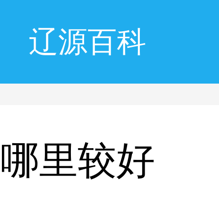
辽源百科
风哪里较好