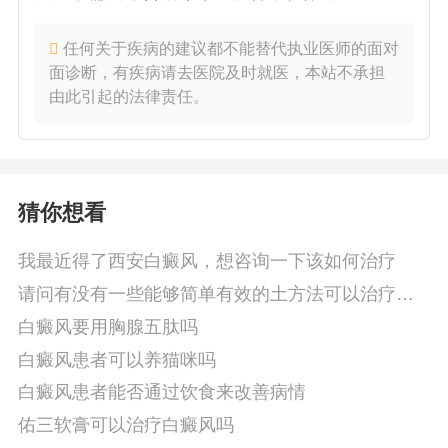
任何关于疾病的建议都不能替代执业医师的面对
面诊断，有疾病请去医院及时就医，本站不承担
由此引起的法律责任。
猜你想看
我最近得了西安白癜风，想咨询一下该如何治疗
请问有没有一些能够简单有效的土方法可以治疗头
部白癜风呢
白癜风要用胸腺五肽吗
白癜风患者可以养猫咪吗
白癜风患者能否通过饮食来改善病情
佑三软膏可以治疗白癜风吗