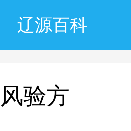
辽源百科
癜风验方