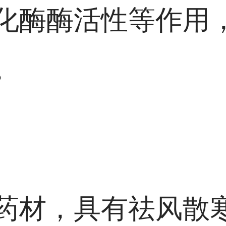
化酶酶活性等作用
。
药材，具有祛风散