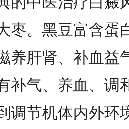
典的中医治疗白癜
大枣。黑豆富含蛋
滋养肝肾、补血益
有补气、养血、调
到调节机体内外环