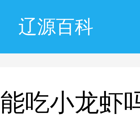
辽源百科
风能吃小龙虾