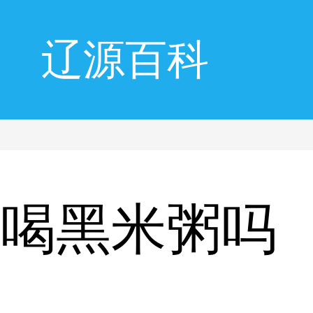
辽源百科
合喝黑米粥吗