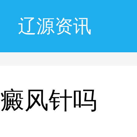
辽源资讯
白癜风针吗