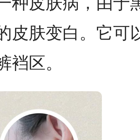
一种皮肤病，由于
的皮肤变白。它可
裤裆区。